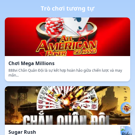
Trò chơi tương tự
Chơi Mega Millions
888vi Chắn Quân Đội là sự kết hợp hoàn hảo giữa chiến lược và may
mắn...
Sugar Rush